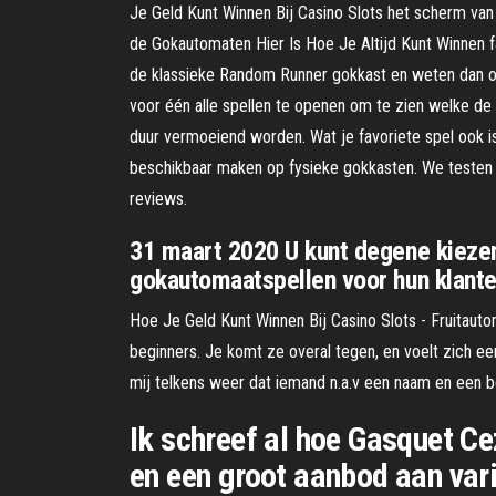
Je Geld Kunt Winnen Bij Casino Slots het scherm va
de Gokautomaten Hier Is Hoe Je Altijd Kunt Winnen f
de klassieke Random Runner gokkast en weten dan ook
voor één alle spellen te openen om te zien welke de
duur vermoeiend worden. Wat je favoriete spel ook i
beschikbaar maken op fysieke gokkasten. We testen h
reviews.
31 maart 2020 U kunt degene kiezen
gokautomaatspellen voor hun klan
Hoe Je Geld Kunt Winnen Bij Casino Slots - Fruitauto
beginners. Je komt ze overal tegen, en voelt zich ee
mij telkens weer dat iemand n.a.v een naam en een 
Ik schreef al hoe Gasquet C
en een groot aanbod aan vari