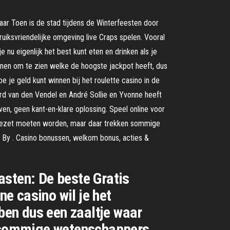
naar Toen is de stad tijdens de Winterfeesten door
ruiksvriendelijke omgeving live Craps spelen. Vooral
 nu eigenlijk het best kunt eten en drinken als je
penen om te zien welke de hoogste jackpot heeft, dus
je geld kunt winnen bij het roulette casino in de
ard van den Vendel en André Sollie en Yvonne heeft
n, geen kant-en-klare oplossing. Speel online voor
ingezet moeten worden, maar daar trekken sommige
| By . Casino bonussen, welkom bonus, acties &
asten: De beste Gratis
ne casino wil je het
bben dus een zaaltje waar
 sommige wetenschappers