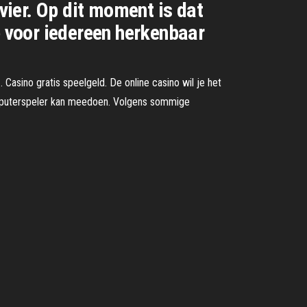
 vier. Op dit moment is dat
e voor iedereen herkenbaar
Casino gratis speelgeld. De online casino wil je het
computerspeler kan meedoen. Volgens sommige