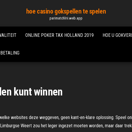
hoe casino gokspellen te spelen
parimatchlrii.web.app
WALITEIT
ONLINE POKER TAX HOLLAND 2019
HOE U GOKVER
BETALING
len kunt winnen
n welke websites deze weggeven, geen kant-en-klare oplossing. Speel on
s-Limburgse Weert zou het leger ingezet moeten worden, maar daar trek