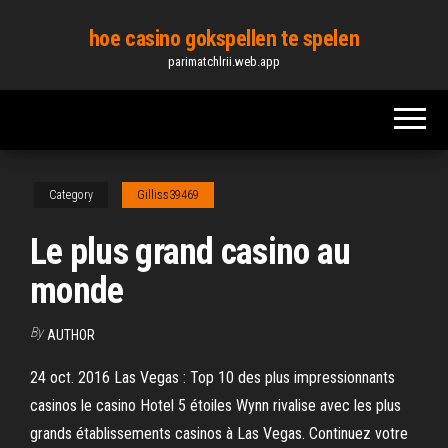
Skip
hoe casino gokspellen te spelen
to
parimatchlrii.web.app
the
content
Category
Gilliss39469
Le plus grand casino au
monde
By
AUTHOR
24 oct. 2016 Las Vegas : Top 10 des plus impressionnants
casinos le casino Hotel 5 étoiles Wynn rivalise avec les plus
grands établissements casinos à Las Vegas. Continuez votre