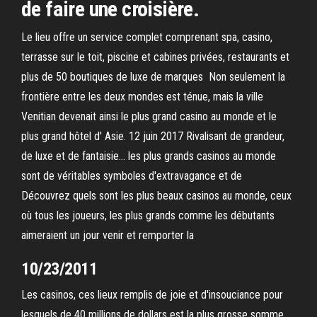
de faire une croisière.
Le lieu offre un service complet comprenant spa, casino,
terrasse sur le toit, piscine et cabines privées, restaurants et
plus de 50 boutiques de luxe de marques Non seulement la
frontière entre les deux mondes est ténue, mais la ville
Venitian devenait ainsi le plus grand casino au monde et le
plus grand hôtel d' Asie. 12 juin 2017 Rivalisant de grandeur,
de luxe et de fantaisie… les plus grands casinos au monde
sont de véritables symboles d'extravagance et de
Découvrez quels sont les plus beaux casinos au monde, ceux
où tous les joueurs, les plus grands comme les débutants
aimeraient un jour venir et remporter la
10/23/2011
Les casinos, ces lieux remplis de joie et d'insouciance pour
lesquels de 40 millions de dollars est la plus grosse somme