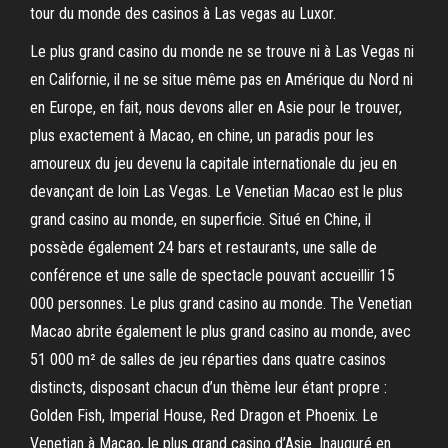
tour du monde des casinos à Las vegas au Luxor.
Le plus grand casino du monde ne se trouve ni à Las Vegas ni
en Californie, il ne se situe même pas en Amérique du Nord ni
en Europe, en fait, nous devons aller en Asie pour le trouver,
plus exactement à Macao, en chine, un paradis pour les
amoureux du jeu devenu la capitale internationale du jeu en
devançant de loin Las Vegas. Le Venetian Macao est le plus
grand casino au monde, en superficie. Situé en Chine, il
possède également 24 bars et restaurants, une salle de
conférence et une salle de spectacle pouvant accueillir 15
000 personnes. Le plus grand casino au monde. The Venetian
Macao abrite également le plus grand casino au monde, avec
51 000 m² de salles de jeu réparties dans quatre casinos
distincts, disposant chacun d’un thème leur étant propre :
Golden Fish, Imperial House, Red Dragon et Phoenix. Le
Venetian à Macao, le plus grand casino d’Asie. Inauguré en