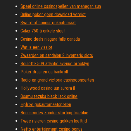
Speel online casinospellen van mehegan sun
Online poker geen download vereist
Sword of honour gokautomaat
Galax 750 ti enkele sleuf
Casino deals niagara falls canada
Wat is een visslot
Zwaarden en sandalen 2 inventaris slots
Roulette 509 atlantic avenue brooklyn
Poker draai en ga bankroll
Radio en grand victoria casinoconcerten
Hollywood casino uur aurora il
Osamu tezuka black jack online
Hpfree gokautomaatspellen
Bonuscodes zonder storting trueblue
Twee rivieren casino gokken leeftijd
Netto entertainment casino bonus