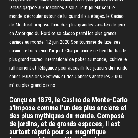
jamais gagnée aux machines à sous Tout joueur sent le
monde s'écrouler autour de lui quand il s'a étages, le Casino
de Montréal propose l'une des plus grandes variétés de jeux
en Amérique du Nord et se classe parmi les plus grands
casinos au monde. 12 juin 2020 Son tourisme de luxe, ses
casinos et ses jeux d'argent. Chaque année se tient là- bas le
plus grand tournoi international de poker au monde, cultive le
raffinement et l'élégance pour accueillir les joueurs du monde
entier. Palais des Festivals et des Congrès abrite les 3 000
m² du plus grand casino
Conçu en 1879, le Casino de Monte-Carlo
s’impose comme l’un des plus anciens et
des plus mythiques du monde. Composé
de jardins, et de grands espaces, il est
surtout réputé pour sa magnifique