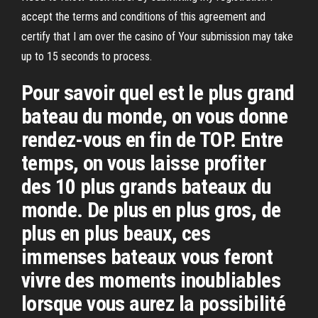
accept the terms and conditions of this agreement and
certify that I am over the casino of Your submission may take
up to 15 seconds to process.
Pour savoir quel est le plus grand
bateau du monde, on vous donne
rendez-vous en fin de TOP. Entre
temps, on vous laisse profiter
des 10 plus grands bateaux du
monde. De plus en plus gros, de
plus en plus beaux, ces
immenses bateaux vous feront
vivre des moments inoubliables
lorsque vous aurez la possibilité