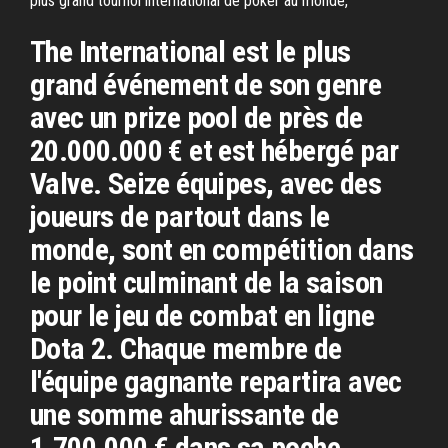
plus grand tournoi international de poker au monde,
The International est le plus
grand événement de son genre
avec un prize pool de près de
20.000.000 € et est hébergé par
Valve. Seize équipes, avec des
joueurs de partout dans le
monde, sont en compétition dans
le point culminant de la saison
pour le jeu de combat en ligne
Dota 2. Chaque membre de
l'équipe gagnante repartira avec
une somme ahurissante de
1.700.000 € dans sa poche.