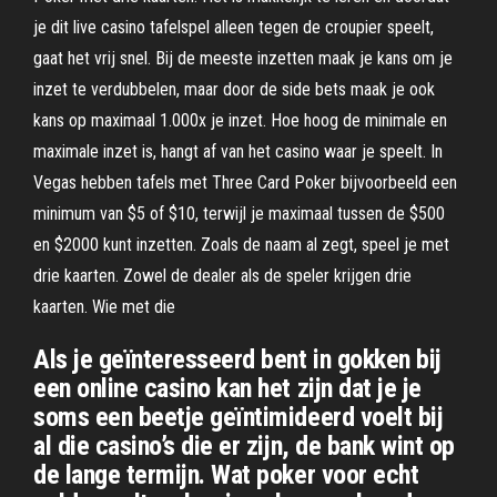
je dit live casino tafelspel alleen tegen de croupier speelt,
gaat het vrij snel. Bij de meeste inzetten maak je kans om je
inzet te verdubbelen, maar door de side bets maak je ook
kans op maximaal 1.000x je inzet. Hoe hoog de minimale en
maximale inzet is, hangt af van het casino waar je speelt. In
Vegas hebben tafels met Three Card Poker bijvoorbeeld een
minimum van $5 of $10, terwijl je maximaal tussen de $500
en $2000 kunt inzetten. Zoals de naam al zegt, speel je met
drie kaarten. Zowel de dealer als de speler krijgen drie
kaarten. Wie met die
Als je geïnteresseerd bent in gokken bij
een online casino kan het zijn dat je je
soms een beetje geïntimideerd voelt bij
al die casino’s die er zijn, de bank wint op
de lange termijn. Wat poker voor echt