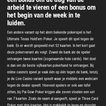
arbeid te vieren of een bonus om
het begin van de week in te
luiden.
Een andere variant op het alom bekende pokerspel is het
Ultimate Texas Hold’em Poker. Je speelt dit spel tegen de
bank. En er wordt gespeeld met 52 kaarten. In het kort gaat
deze pokervariant als volgt: Zowel de bank als de speler
ontvangen twee kaarten (zogenaamde hole cards). Het doel
is dan om de beste vijfkaarten pokerhand te ontvangen. Bij
online casino’s speel je vaak één op één tegen de bank, tenzij
je de Live Casino variant speelt waar je middels een webcam
tegen de dealer speelt. Hoeveel spelers er ook aan tafel
zitten, bij Pai Gow Poker krijgen alle zeven stoelen een set
van 7 kaarten. Zoals de naam al aangeeft, speel je Three Card
Poker met drie kaarten. Het is makkelijk te leren en doordat