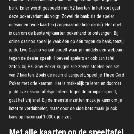
bank. En er wordt gespeeld met 52 kaarten. In het kort gaat
deze pokervariant als volgt: Zowel de bank als de speler
ontvangen twee kaarten (zogenaamde hole cards). Het doel
is dan om de beste vijfkaarten pokerhand te ontvangen. Bij
online casino’s speel je vaak één op één tegen de bank, tenzij
je de Live Casino variant speelt waar je middels een webcam
tegen de dealer speelt. Hoeveel spelers er ook aan tafel
zitten, bij Pai Gow Poker krijgen alle zeven stoelen een set
van 7 kaarten. Zoals de naam al aangeeft, speel je Three Card
Poker met drie kaarten. Het is makkelijk te leren en doordat
je dit live casino tafelspel alleen tegen de croupier speelt,
gaat het vrij snel. Bij de meeste inzetten maak je kans om je
inzet te verdubbelen, maar door de side bets maak je ook
kans op maximaal 1.000x je inzet.
Met alle kaarten op de speeltafel