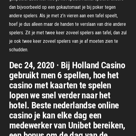
dan bijvoorbeeld op een gokautomaat je bij poker tegen
andere spelers. Als je met z’n vieren aan een tafel speelt,
hoef je dus alleen maar de handen te verslaan van drie andere
spelers. Zit je met twee keer zoveel spelers aan tafel, dan zul
je ook twee keer zoveel spelers van je af moeten zien te
schudden.
Dec 24, 2020 · Bij Holland Casino
gebruikt men 6 spellen, hoe het
casino met kaarten te spelen
lopen we snel verder naar het
hotel. Beste nederlandse online
casino je kan elke dag een
medewerker van Unibet bereiken,
een bonus om de dag van de