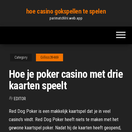
Skip
hoe casino gokspellen te spelen
to
parimatchlrii.web.app
the
content
Category
Gilliss39469
Hoe je poker casino met drie
kaarten speelt
By
EDITOR
Red Dog Poker is een makkelijk kaartspel dat je in veel
casino's vindt. Red Dog Poker heeft niets te maken met het
gewone kaartspel poker. Nadat hij de kaarten heeft geopend,