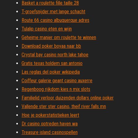
Basket a roulette fille taille 28
T-groefsnijder met lange schacht
Route 66 casino albuquerque adres
Tulalip casino eten en wijn
Geheime manier om roulette te winnen
Download poker boyaa naar bb
Crystal bay casino north lake tahoe
Gratis texas holdem san antonio
Las reglas del poker wikipedia
Coiffeur galerie geant casino auxerre
Regenboog rijkdom kies n mix slots
Familielid verloor duizenden dollars online poker
Vallende ster ster casino, theif river falls mn
Hoe je pokerstatistieken leert
Dr casino optreden haven wa
Treasure island casinospellen