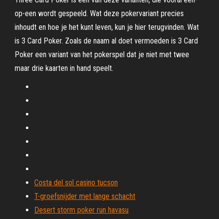
op-een wordt gespeeld. Wat deze pokervariant precies
inhoudt en hoe je het kunt leven, kun je hier terugvinden. Wat
is 3 Card Poker. Zoals de naam al doet vermoeden is 3 Card
Poker een variant van het pokerspel dat je niet met twee
maar drie kaarten in hand speelt.
Costa del sol casino tucson
T-groefsnijder met lange schacht
Desert storm poker run havasu