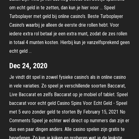
om echt geld in te zetten, dan kun je hier voor … Speel
Turboplayer met geld bij online casino’s. Beste Turboplayer
Casino's waarbij je alleen de eerste drie rollen hebt. Voor
iedere extra rol betaal je een extra munt, zodat de zes rollen
in totaal 4 munten kosten. Hierbij kun je vanzelfsprekend geen
echt geld …
Dec 24, 2020
Je vindt dit spel in zowel fysieke casino’s als in online casino
in vele variaties. Zo speel je verschillende soorten Baccarat,
Live Baccarat en zelfs Baccarat op je mobiel of tablet. Speel
baccarat voor echt geld Casino Spins Voor Echt Geld - Speel
met 5 euro zonder geld te storten By February 15, 2021 No
Comments Speel je echter wel direct op nummers dan zijn er
dus een paar dingen anders. Alle casino spelen zijn gratis te
beoefenen. Zo kun je kijken en proberen wat je de leukste