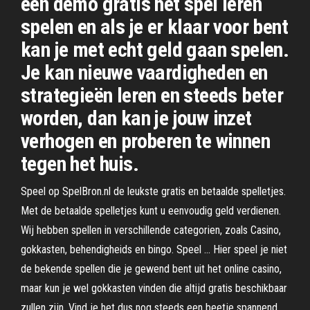
een demo gratis het spel leren
spelen en als je er klaar voor bent
kan je met echt geld gaan spelen.
Je kan nieuwe vaardigheden en
strategieën leren en steeds beter
worden, dan kan je jouw inzet
verhogen en proberen te winnen
tegen het huis.
Speel op SpelBron.nl de leukste gratis en betaalde spelletjes.
Met de betaalde spelletjes kunt u eenvoudig geld verdienen.
Wij hebben spellen in verschillende categorien, zoals Casino,
gokkasten, behendigheids en bingo. Speel … Hier speel je niet
de bekende spellen die je gewend bent uit het online casino,
maar kun je wel gokkasten vinden die altijd gratis beschikbaar
zullen zijn. Vind je het dus nog steeds een beetje spannend