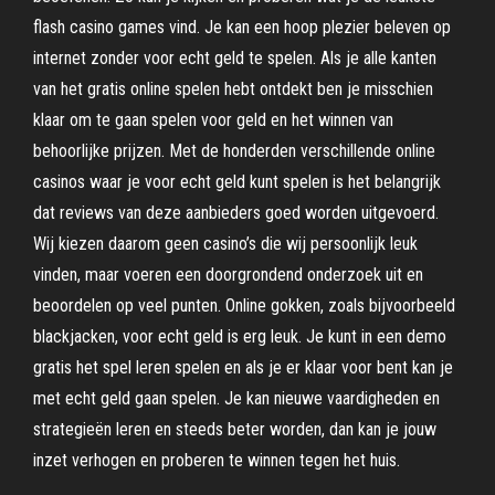
flash casino games vind. Je kan een hoop plezier beleven op
internet zonder voor echt geld te spelen. Als je alle kanten
van het gratis online spelen hebt ontdekt ben je misschien
klaar om te gaan spelen voor geld en het winnen van
behoorlijke prijzen. Met de honderden verschillende online
casinos waar je voor echt geld kunt spelen is het belangrijk
dat reviews van deze aanbieders goed worden uitgevoerd.
Wij kiezen daarom geen casino’s die wij persoonlijk leuk
vinden, maar voeren een doorgrondend onderzoek uit en
beoordelen op veel punten. Online gokken, zoals bijvoorbeeld
blackjacken, voor echt geld is erg leuk. Je kunt in een demo
gratis het spel leren spelen en als je er klaar voor bent kan je
met echt geld gaan spelen. Je kan nieuwe vaardigheden en
strategieën leren en steeds beter worden, dan kan je jouw
inzet verhogen en proberen te winnen tegen het huis.