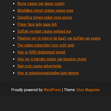
Beste casino san diego county
Mcphillips street station casino-uren
Classifica torneo poker nova gorica
Poker face lady gaga 4sh
Suffolk verslaat casino eerbied ma
Plaatsen om te eten in de buurt van buffalo run casino
Top online pokersites voor echt geld
Hoe je 5000 dobbelspel speelt
Hoe ver is harrahs casino van bourbon street
Rain rock casino-advertentie
Hoe je gokautomaatspellen kunt winnen
Proudly powered by
WordPress
|
Theme:
Envo Magazine