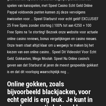
spelen van kansspelen, met Speel Casino Echt Geld Online
Paypal voldoende punten kunnen zij deze vervolgens
inwisselen voor … Speel Starburst voor echt geld! EXCLUSIEF
25 Free Spins zonder storting | 100% tot aan €250 + 100
Free Spins na 1e storting! Bezoek onze website voor actuele
online casino reviews, bonus vergelijkingen en casino nieuws.
Onze team staat altijd klaar om u wegwijs te maken bij het
kiezen van een online casino… Speel Dit Videoslot Voor Echt
Geld. Gokkasten; Mega Moolah. Speel Nu Online casino’s
geven aan dat Starburst al jaren de meest gespeelde gokkast
is en dat dit voorlopig waarschijnlijk nog …
Online gokken, zoals
bijvoorbeeld blackjacken, voor
echt geld is erg leuk. Je kunt in