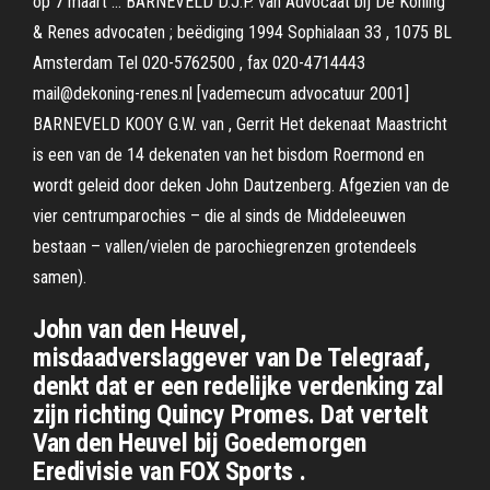
op 7 maart … BARNEVELD D.J.P. van Advocaat bij De Koning
& Renes advocaten ; beëdiging 1994 Sophialaan 33 , 1075 BL
Amsterdam Tel 020-5762500 , fax 020-4714443
mail@dekoning-renes.nl [vademecum advocatuur 2001]
BARNEVELD KOOY G.W. van , Gerrit Het dekenaat Maastricht
is een van de 14 dekenaten van het bisdom Roermond en
wordt geleid door deken John Dautzenberg. Afgezien van de
vier centrumparochies – die al sinds de Middeleeuwen
bestaan – vallen/vielen de parochiegrenzen grotendeels
samen).
John van den Heuvel,
misdaadverslaggever van De Telegraaf,
denkt dat er een redelijke verdenking zal
zijn richting Quincy Promes. Dat vertelt
Van den Heuvel bij Goedemorgen
Eredivisie van FOX Sports .