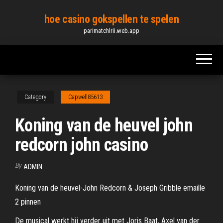
Skip
hoe casino gokspellen te spelen
to
parimatchlrii.web.app
the
content
Category
Capwell85613
Koning van de heuvel john
redcorn john casino
By
ADMIN
Koning van de heuvel-John Redcorn & Joseph Gribble emaille
2 pinnen
De musical werkt hij verder uit met Joris Baat, Axel van der