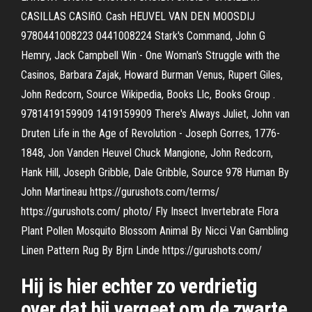
CASILLAS CASIñO. Cash HEUVEL VAN DEN MOOSDIJ
9780441008223 0441008224 Stark's Command, John G
Hemry, Jack Campbell Win - One Woman's Struggle with the
Casinos, Barbara Zajak, Howard Burman Venus, Rupert Giles,
John Redcorn, Source Wikipedia, Books Llc, Books Group .
9781419159909 1419159909 There's Always Juliet, John van
Druten Life in the Age of Revolution - Joseph Gorres, 1776-
1848, Jon Vanden Heuvel Chuck Mangione, John Redcorn,
Hank Hill, Joseph Gribble, Dale Gribble, Source 978 Human By
John Martineau https://gurushots.com/terms/
https://gurushots.com/ photo/ Fly Insect Invertebrate Flora
Plant Pollen Mosquito Blossom Animal By Nicci Van Gambling
Linen Pattern Rug By Bjrn Linde https://gurushots.com/
Hij is hier echter zo verdrietig
over dat hij vergeet om de zwarte